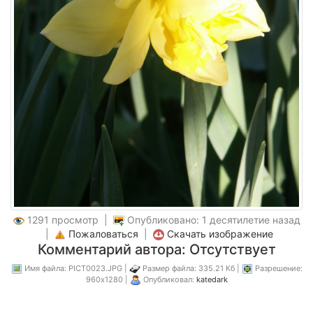
1291 просмотр |
Опубликовано: 1 десятилетие назад
|
Пожаловаться
|
Скачать изображение
Комментарий автора: Отсутствует
Имя файла: PICT0023.JPG |
Размер файла: 335.21 Кб |
Разрешение:
960x1280 |
Опубликовал:
katedark