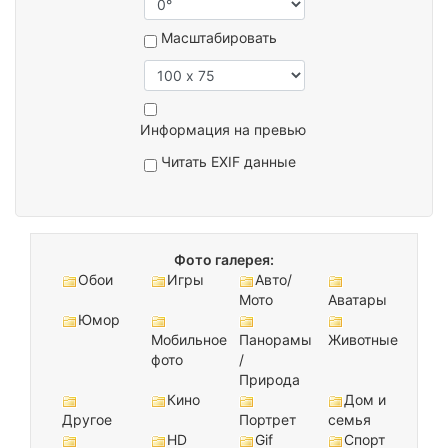
Масштабировать
Информация на превью
Читать EXIF данные
Фото галерея:
Обои
Игры
Авто/
Мото
Аватары
Юмор
Мобильное
Панорамы
Животные
фото
/
Природа
Кино
Дом и
Другое
Портрет
семья
HD
Gif
Спорт