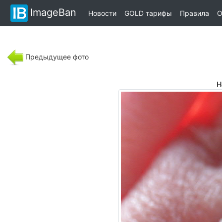
ImageBan
Новости
GOLD тарифы
Правила
О
Предыдущее фото
Н