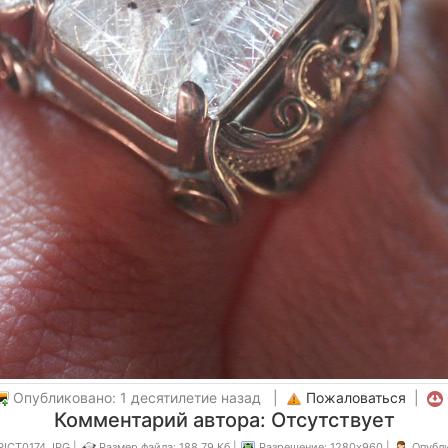
Опубликовано: 1 десятилетие назад |
Пожаловаться
|
Комментарий автора: Отсутствует
PICT0174.JPG |
Размер файла: 188.79 Кб |
Разрешение: 1280x960 |
Опубл