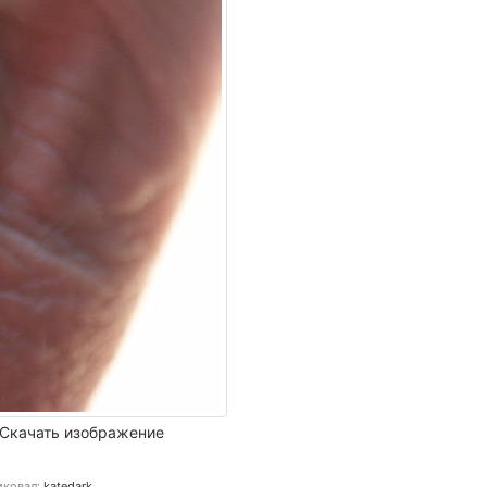
Скачать изображение
иковал:
katedark