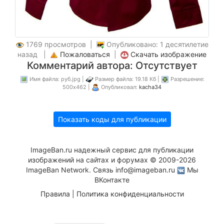
1769 просмотров |
Опубликовано: 1 десятилетие
назад |
Пожаловаться
|
Скачать изображение
Комментарий автора: Отсутствует
Имя файла: руб.jpg |
Размер файла: 19.18 Кб |
Разрешение:
500x462 |
Опубликовал:
kacha34
Показать коды для публикации
ImageBan.ru надежный сервис для публикации
изображений на сайтах и форумах © 2009-2026
ImageBan Network. Связь
info@imageban.ru
Мы
ВКонтакте
Правила
|
Политика конфиденциальности