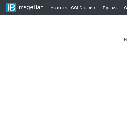
ImageBan
Новости
GOLD тарифы
Правила
О
Н