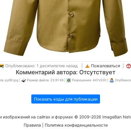
Опубликовано: 1 десятилетие назад |
Пожаловаться
|
Комментарий автора: Отсутствует
а: руб9.jpg |
Размер файла: 23.91 Кб |
Разрешение: 447x500 |
Опублико
Показать коды для публикации
и изображений на сайтах и форумах © 2009-2026 ImageBan Net
Правила
|
Политика конфиденциальности