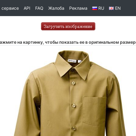
 сервисе
API
FAQ
Жалоба
Реклама
RU
EN
ажмите на картинку, чтобы показать ее в оригинальном размер