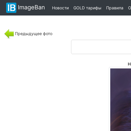
ImageBan
Новости
GOLD тарифы
Правила
О
Предыдущее фото
Н