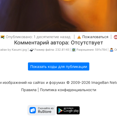
|
Опубликовано: 1 десятилетие назад |
Пожаловаться
|
Комментарий автора: Отсутствует
айан by Kasumi.jpg |
Размер файла: 232.81 Кб |
Разрешение: 591x784 |
О
Показать коды для публикации
и изображений на сайтах и форумах © 2009-2026 ImageBan Net
Правила
|
Политика конфиденциальности