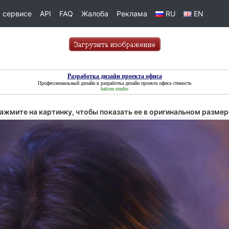
 сервисе
API
FAQ
Жалоба
Реклама
RU
EN
Разработка дизайн проекта офиса
Профессиональный дизайн в
разработка дизайн проекта офиса
стимость
balcon.studio
ажмите на картинку, чтобы показать ее в оригинальном размер