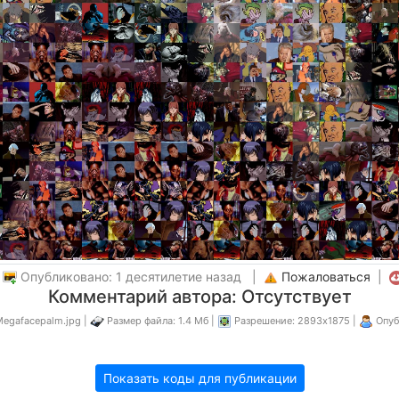
|
Опубликовано: 1 десятилетие назад |
Пожаловаться
|
Комментарий автора: Отсутствует
egafacepalm.jpg |
Размер файла: 1.4 Мб |
Разрешение: 2893x1875 |
Опуб
Показать коды для публикации