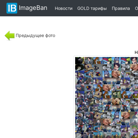
ImageBan
Новости
GOLD тарифы
Правила
О
Предыдущее фото
Н