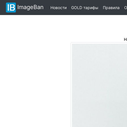
ImageBan
Новости
GOLD тарифы
Правила
О
Н