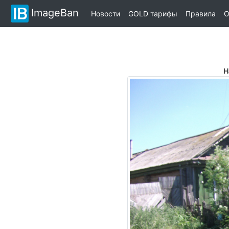
ImageBan
Новости
GOLD тарифы
Правила
О
Н