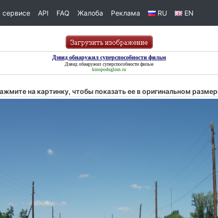
 сервисе
API
FAQ
Жалоба
Реклама
RU
EN
Дэвид обнаружил суперспособности фильм
Дэвид обнаружил суперспособности фильм
kinopoduglom.ru
ажмите на картинку, чтобы показать ее в оригинальном размер