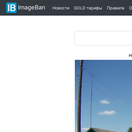
ImageBan
Новости
GOLD тарифы
Правила
О
Н