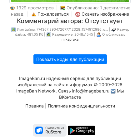
1329 просмотров |
Опубликовано: 1 десятилетие
назад |
Пожаловаться
|
Скачать изображение
Комментарий автора: Отсутствует
Имя файла: 774367_390472677712328_1574912986_o... |
Размер
файла: 481.05 Кб |
Разрешение: 2048x1545 |
Опубликовал:
mikapraka
Показать коды для публикации
ImageBan.ru надежный сервис для публикации
изображений на сайтах и форумах © 2009-2026
ImageBan Network. Связь
info@imageban.ru
Мы
ВКонтакте
Правила
|
Политика конфиденциальности