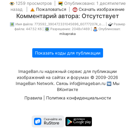
1259 просмотров |
Опубликовано: 1 десятилетие
назад |
Пожаловаться
|
Скачать изображение
Комментарий автора: Отсутствует
Имя файла: 773592_390472331045696_607772074_o.... |
Размер
файла: 447.52 Кб |
Разрешение: 2048x1469 |
Опубликовал:
mikapraka
Показать коды для публикации
ImageBan.ru надежный сервис для публикации
изображений на сайтах и форумах © 2009-2026
ImageBan Network. Связь
info@imageban.ru
Мы
ВКонтакте
Правила
|
Политика конфиденциальности