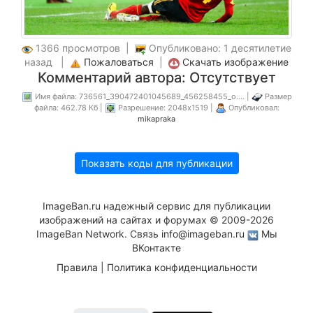
1366 просмотров |
Опубликовано: 1 десятилетие
назад |
Пожаловаться
|
Скачать изображение
Комментарий автора: Отсутствует
Имя файла: 736561_390472401045689_456258455_o.... |
Размер
файла: 462.78 Кб |
Разрешение: 2048x1519 |
Опубликовал:
mikapraka
Показать коды для публикации
ImageBan.ru надежный сервис для публикации
изображений на сайтах и форумах © 2009-2026
ImageBan Network. Связь
info@imageban.ru
Мы
ВКонтакте
Правила
|
Политика конфиденциальности