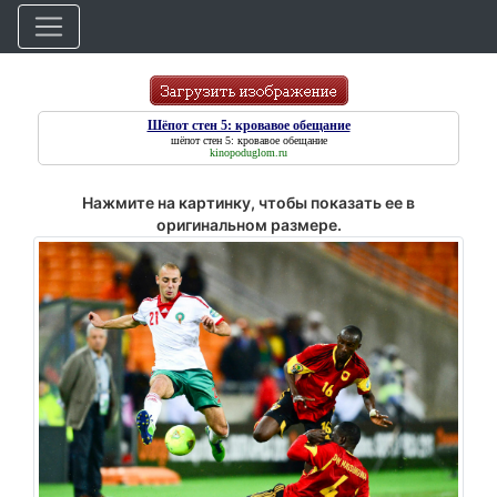
Шёпот стен 5: кровавое обещание
шёпот стен 5: кровавое обещание
kinopoduglom.ru
Нажмите на картинку, чтобы показать ее в
оригинальном размере.