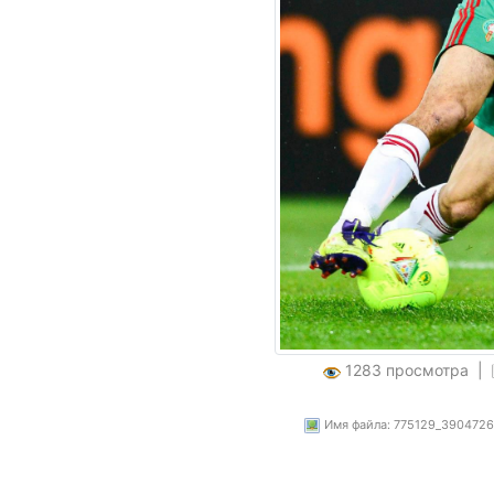
1283 просмотра |
Имя файла: 775129_3904726