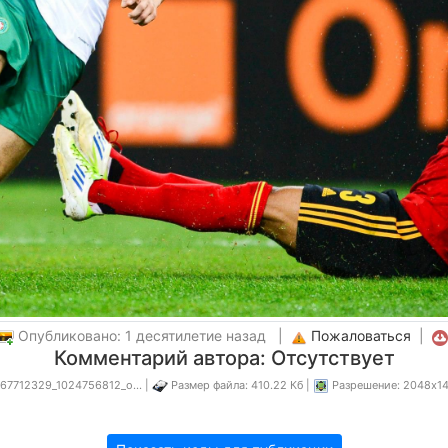
Опубликовано: 1 десятилетие назад |
Пожаловаться
|
Комментарий автора: Отсутствует
67712329_1024756812_o... |
Размер файла: 410.22 Кб |
Разрешение: 2048x14