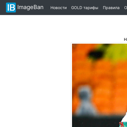
ImageBan
Новости
GOLD тарифы
Правила
О
Н