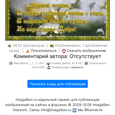
3630 просмотров |
Опубликовано: 1 десятилетие
назад |
Пожаловаться
|
Скачать изображение
Комментарий автора: Отсутствует
Имя файла: __1_~1.JPG |
Размер файла: 81.9 Кб |
Разрешение:
500x498 |
Опубликовал:
sasaxxxx
Показать коды для публикации
ImageBan.ru надежный сервис для публикации
изображений на сайтах и форумах © 2009-2026 ImageBan
Network. Связь
info@imageban.ru
Мы ВКонтакте