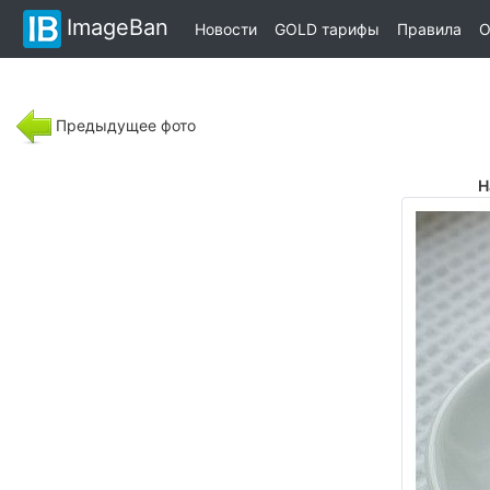
ImageBan
Новости
GOLD тарифы
Правила
О
Предыдущее фото
Н