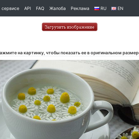
 сервисе
API
FAQ
Жалоба
Реклама
RU
EN
ажмите на картинку, чтобы показать ее в оригинальном размер