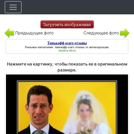
Предыдущее фото
Следующее фото
Тинькофф осаго отзывы
Реальные впечатления:
тинькофф осаго отзывы
от автовладельцев.
moskva.vbr.ru
Нажмите на картинку, чтобы показать ее в оригинальном
размере.