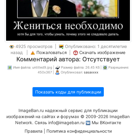
4925 просмотров |
Опубликовано: 1 десятилетие
назад |
Пожаловаться
|
Скачать изображение
Комментарий автора: Отсутствует
Имя файла: untitled9.jpg |
Размер файла: 26.45 Кб |
Разрешение:
450x367 |
Опубликовал:
sasaxxxx
Показать коды для публикации
ImageBan.ru надежный сервис для публикации
изображений на сайтах и форумах © 2009-2026 ImageBan
Network. Связь
info@imageban.ru
Мы ВКонтакте
Правила
|
Политика конфиденциальности