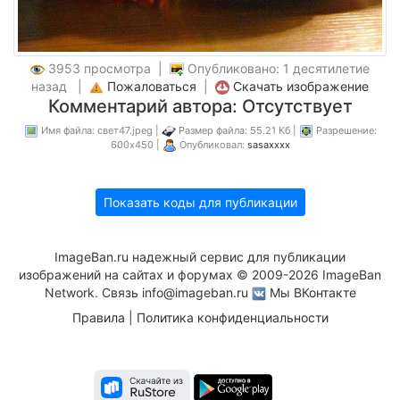
3953 просмотра |
Опубликовано: 1 десятилетие
назад |
Пожаловаться
|
Скачать изображение
Комментарий автора: Отсутствует
Имя файла: свет47.jpeg |
Размер файла: 55.21 Кб |
Разрешение:
600x450 |
Опубликовал:
sasaxxxx
Показать коды для публикации
ImageBan.ru надежный сервис для публикации
изображений на сайтах и форумах © 2009-2026 ImageBan
Network. Связь
info@imageban.ru
Мы ВКонтакте
Правила
|
Политика конфиденциальности