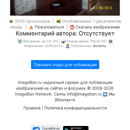
2605 просмотров |
Опубликовано: 1 десятилетие
назад |
Пожаловаться
|
Скачать изображение
Комментарий автора: Отсутствует
Имя файла: зал (3).JPG |
Размер файла: 796.65 Кб |
Разрешение: 3296x2472 |
Опубликовал:
ЗюЗюКа
Показать коды для публикации
ImageBan.ru надежный сервис для публикации
изображений на сайтах и форумах © 2009-2026
ImageBan Network. Связь
info@imageban.ru
Мы
ВКонтакте
Правила
|
Политика конфиденциальности