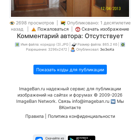
2698 просмотров |
Опубликовано: 1 десятилетие
назад |
Пожаловаться
|
Скачать изображение
Комментарий автора: Отсутствует
Имя файла: коридор (3).JPG |
Размер файла: 865.2 Кб |
Разрешение: 3296x2472 |
Опубликовал:
ЗюЗюКа
Показать коды для публикации
ImageBan.ru надежный сервис для публикации
изображений на сайтах и форумах © 2009-2026
ImageBan Network. Связь
info@imageban.ru
Мы
ВКонтакте
Правила
|
Политика конфиденциальности