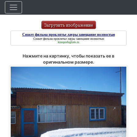
Сюжет фильма проклятье лауры завещание полностью
Сюжет фильма проклятье лауры завещание полностью
kinopoduglom.ru
Нажмите на картинку, чтобы показать ее в
оригинальном размере.