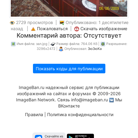
2729 просмотров |
Опубликовано: 1 десятилетие
назад |
Пожаловаться
|
Скачать изображение
Комментарий автора: Отсутствует
Имя файла: зал.jpg |
Размер файла: 764.06 Кб |
Разрешение:
3296x2472 |
Опубликовал:
ЗюЗюКа
Показать коды для публикации
ImageBan.ru надежный сервис для публикации
изображений на сайтах и форумах © 2009-2026
ImageBan Network. Связь
info@imageban.ru
Мы
ВКонтакте
Правила
|
Политика конфиденциальности