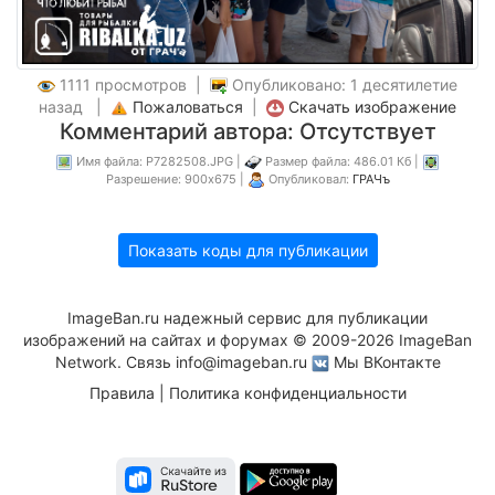
1111 просмотров |
Опубликовано: 1 десятилетие
назад |
Пожаловаться
|
Скачать изображение
Комментарий автора: Отсутствует
Имя файла: P7282508.JPG |
Размер файла: 486.01 Кб |
Разрешение: 900x675 |
Опубликовал:
ГРАЧъ
Показать коды для публикации
ImageBan.ru надежный сервис для публикации
изображений на сайтах и форумах © 2009-2026 ImageBan
Network. Связь
info@imageban.ru
Мы ВКонтакте
Правила
|
Политика конфиденциальности