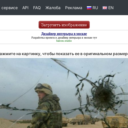
 сервисе
API
FAQ
Жалоба
Реклама
RU
EN
Дизайнер интерьера в москве
Разработка проекта в
дизайнер интерьера в москве
тут
balcon.studio
ажмите на картинку, чтобы показать ее в оригинальном размер