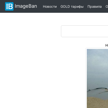
ImageBan
Новости
GOLD тарифы
Правила
О
Н