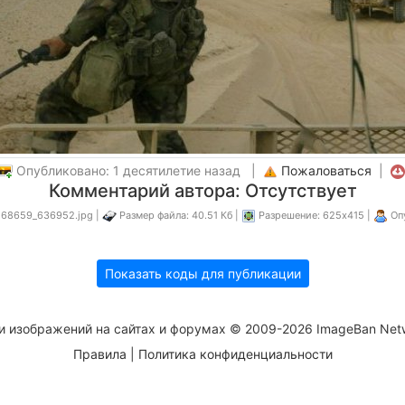
Опубликовано: 1 десятилетие назад |
Пожаловаться
|
Комментарий автора: Отсутствует
268659_636952.jpg |
Размер файла: 40.51 Кб |
Разрешение: 625x415 |
Оп
Показать коды для публикации
и изображений на сайтах и форумах © 2009-2026 ImageBan Net
Правила
|
Политика конфиденциальности