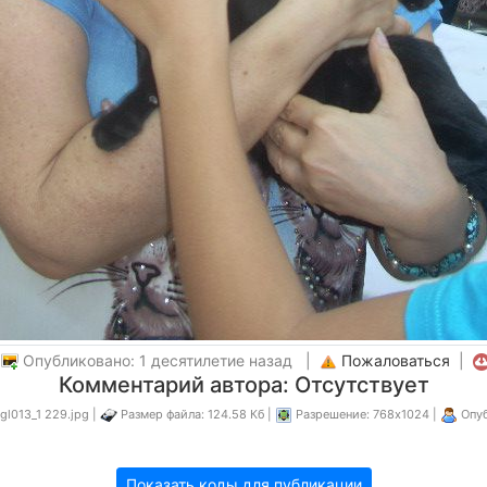
|
Опубликовано: 1 десятилетие назад |
Пожаловаться
|
Комментарий автора: Отсутствует
gl013_1 229.jpg |
Размер файла: 124.58 Кб |
Разрешение: 768x1024 |
Опуб
Показать коды для публикации