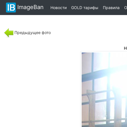
ImageBan
Новости
GOLD тарифы
Правила
О
Предыдущее фото
Н