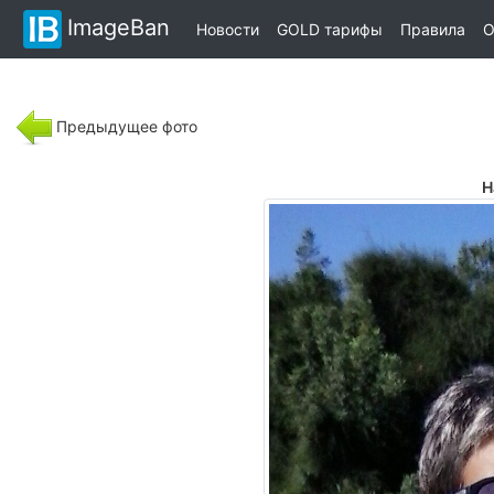
ImageBan
Новости
GOLD тарифы
Правила
О
Предыдущее фото
Н