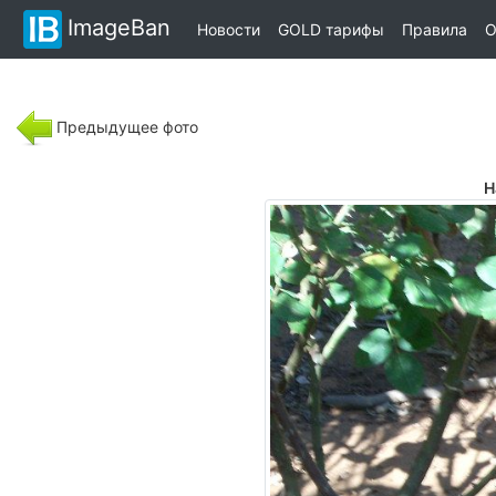
ImageBan
Новости
GOLD тарифы
Правила
О
Предыдущее фото
Н