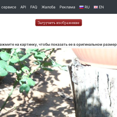
 сервисе
API
FAQ
Жалоба
Реклама
RU
EN
ажмите на картинку, чтобы показать ее в оригинальном размер