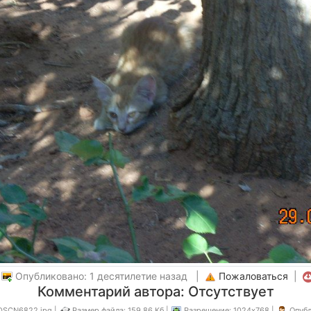
|
Опубликовано: 1 десятилетие назад |
Пожаловаться
|
Комментарий автора: Отсутствует
DSCN6822.jpg |
Размер файла: 159.86 Кб |
Разрешение: 1024x768 |
Опубл