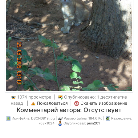
1074 просмотра |
Опубликовано: 1 десятилетие
назад |
Пожаловаться
|
Скачать изображение
Комментарий автора: Отсутствует
Имя файла: DSCN6819.jpg |
Размер файла: 184.6 Кб |
Разрешение:
768x1024 |
Опубликовал:
pum201