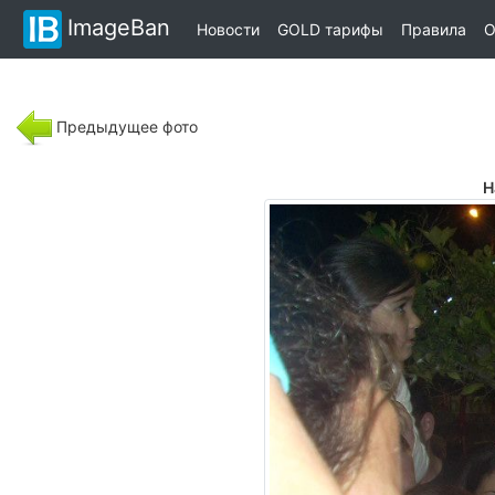
ImageBan
Новости
GOLD тарифы
Правила
О
Предыдущее фото
Н