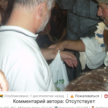
Опубликовано: 1 десятилетие назад |
Пожаловаться
|
Комментарий автора: Отсутствует
а: 606.JPG |
Размер файла: 133.5 Кб |
Разрешение: 1024x768 |
Опублико