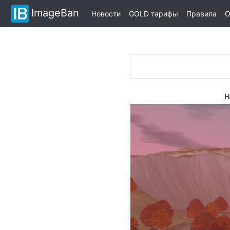
ImageBan
Новости
GOLD тарифы
Правила
О
Н