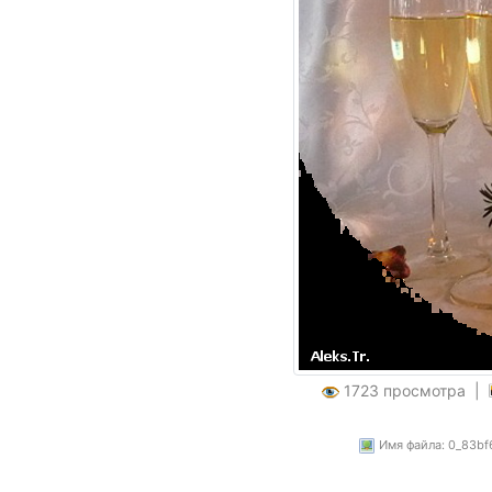
1723 просмотра |
Имя файла: 0_83bf6