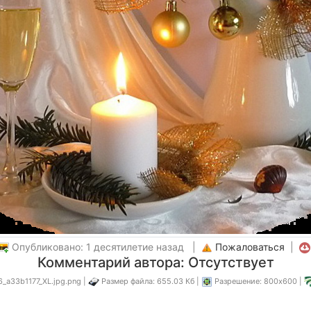
Опубликовано: 1 десятилетие назад |
Пожаловаться
|
Комментарий автора: Отсутствует
_a33b1177_XL.jpg.png |
Размер файла: 655.03 Кб |
Разрешение: 800x600 |