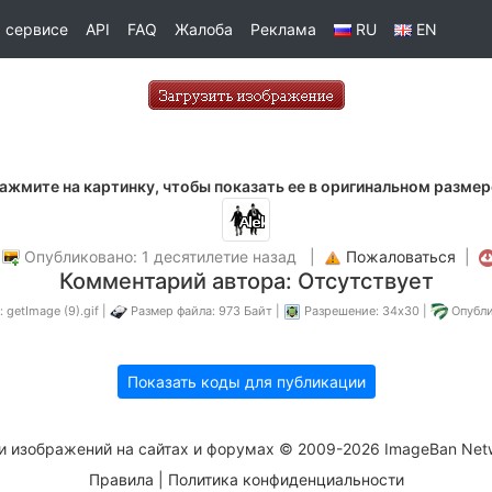
 сервисе
API
FAQ
Жалоба
Реклама
RU
EN
ажмите на картинку, чтобы показать ее в оригинальном размер
|
Опубликовано: 1 десятилетие назад |
Пожаловаться
|
Комментарий автора: Отсутствует
 getImage (9).gif |
Размер файла: 973 Байт |
Разрешение: 34x30 |
Опубли
Показать коды для публикации
и изображений на сайтах и форумах © 2009-2026 ImageBan Net
Правила
|
Политика конфиденциальности