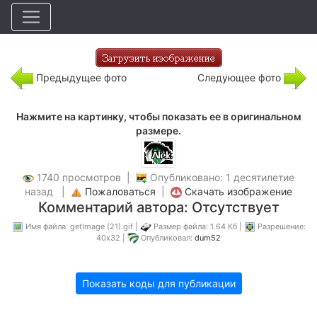
Предыдущее фото
Следующее фото
Нажмите на картинку, чтобы показать ее в оригинальном
размере.
1740 просмотров |
Опубликовано: 1 десятилетие
назад |
Пожаловаться
|
Скачать изображение
Комментарий автора: Отсутствует
Имя файла: getImage (21).gif |
Размер файла: 1.64 Кб |
Разрешение:
40x32 |
Опубликовал:
dum52
Показать коды для публикации