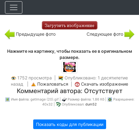
Предыдущее фото
Следующее фото
Нажмите на картинку, чтобы показать ее в оригинальном
размере.
1752 просмотра |
Опубликовано: 1 десятилетие
назад |
Пожаловаться
|
Скачать изображение
Комментарий автора: Отсутствует
Имя файла: getImage (20).gif |
Размер файла: 1.86 Кб |
Разрешение:
40x32 |
Опубликовал:
dum52
Показать коды для публикации