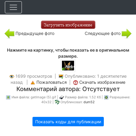
Предыдущее фото
Следующее фото
Нажмите на картинку, чтобы показать ее в оригинальном
размере.
1699 просмотров |
Опубликовано: 1 десятилетие
назад |
Пожаловаться
|
Скачать изображение
Комментарий автора: Отсутствует
Имя файла: getImage (5).gif |
Размер файла: 1.52 Кб |
Разрешение:
40x32 |
Опубликовал:
dum52
Показать коды для публикации