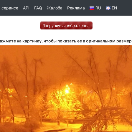
 сервисе
API
FAQ
Жалоба
Реклама
RU
EN
ажмите на картинку, чтобы показать ее в оригинальном размер