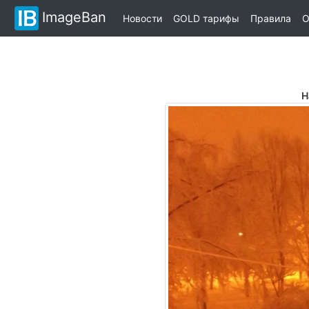
ImageBan
Новости
GOLD тарифы
Правила
О
Н