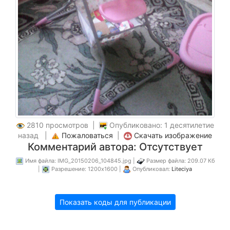
2810 просмотров |
Опубликовано: 1 десятилетие
назад |
Пожаловаться
|
Скачать изображение
Комментарий автора: Отсутствует
Имя файла: IMG_20150206_104845.jpg |
Размер файла: 209.07 Кб
|
Разрешение: 1200x1600 |
Опубликовал:
Liteciya
Показать коды для публикации