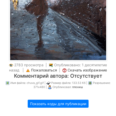
2783 просмотра |
Опубликовано: 1 десятилетие
назад |
Пожаловаться
|
Скачать изображение
Комментарий автора: Отсутствует
Имя файла: chuva_gif.gif |
Размер файла: 133.53 Кб |
Разрешение:
371x480 |
Опубликовал:
плохиш
Показать коды для публикации