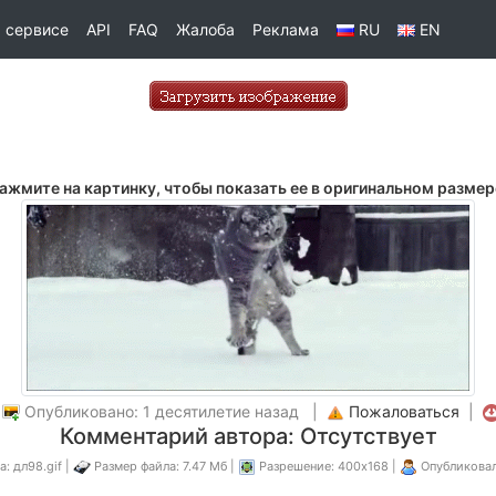
 сервисе
API
FAQ
Жалоба
Реклама
RU
EN
ажмите на картинку, чтобы показать ее в оригинальном размер
|
Опубликовано: 1 десятилетие назад |
Пожаловаться
|
Комментарий автора: Отсутствует
: дл98.gif |
Размер файла: 7.47 Мб |
Разрешение: 400x168 |
Опубликова