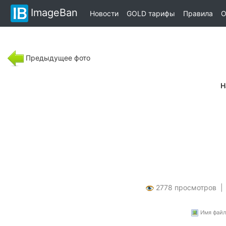
ImageBan
Новости
GOLD тарифы
Правила
О
Предыдущее фото
Н
2778 просмотров 
Имя файла