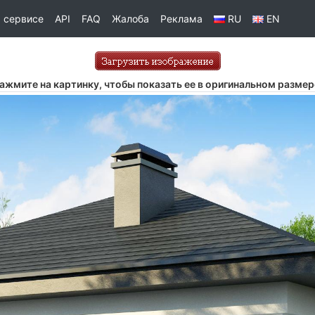
 сервисе
API
FAQ
Жалоба
Реклама
RU
EN
ажмите на картинку, чтобы показать ее в оригинальном размер