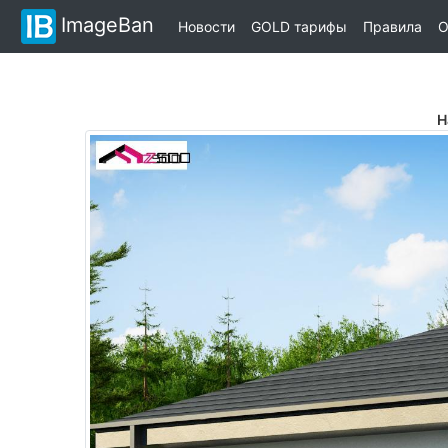
ImageBan
Новости
GOLD тарифы
Правила
О
Н