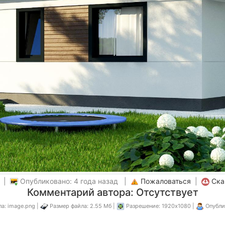
а |
Опубликовано: 4 года назад |
Пожаловаться
|
Ска
Комментарий автора: Отсутствует
а: image.png |
Размер файла: 2.55 Мб |
Разрешение: 1920x1080 |
Опубли