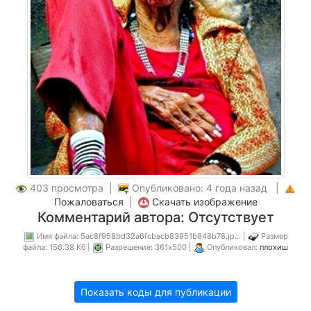
403 просмотра |
Опубликовано: 4 года назад |
Пожаловаться
|
Скачать изображение
Комментарий автора: Отсутствует
Имя файла: 5ac8f958bd32a6fcbacb83951b848b78.jp... |
Размер
файла: 156.38 Кб |
Разрешение: 361x500 |
Опубликовал:
плохиш
Показать коды для публикации