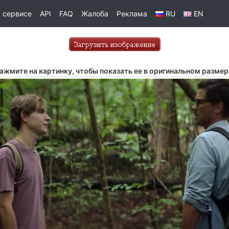
 сервисе
API
FAQ
Жалоба
Реклама
RU
EN
ажмите на картинку, чтобы показать ее в оригинальном размер