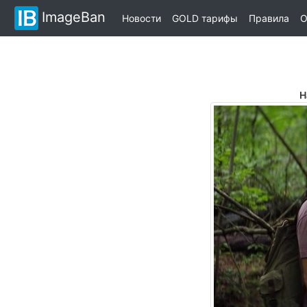
ImageBan
Новости
GOLD тарифы
Правила
О
Н