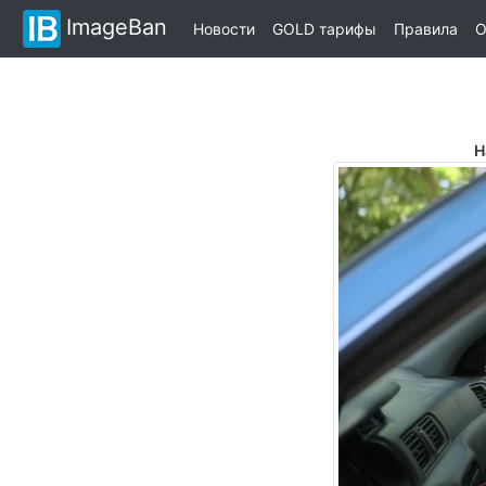
ImageBan
Новости
GOLD тарифы
Правила
О
Н