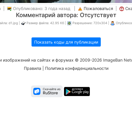
в |
Опубликовано: 3 года назад |
Пожаловаться
|
Ск
Комментарий автора: Отсутствует
йла: d1.jpg |
Размер файла: 42.95 Кб |
Разрешение: 720x304 |
Опублико
Показать коды для публикации
и изображений на сайтах и форумах © 2009-2026 ImageBan Net
Правила
|
Политика конфиденциальности