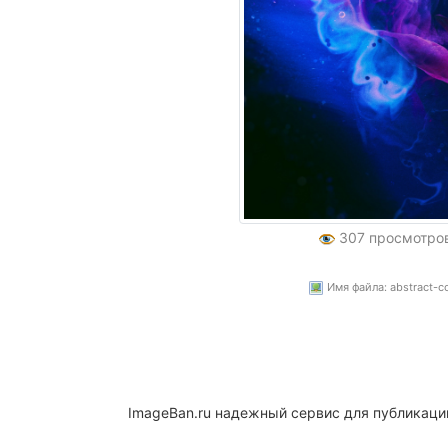
307 просмотро
Имя файла: abstract-co
ImageBan.ru надежный сервис для публикаци