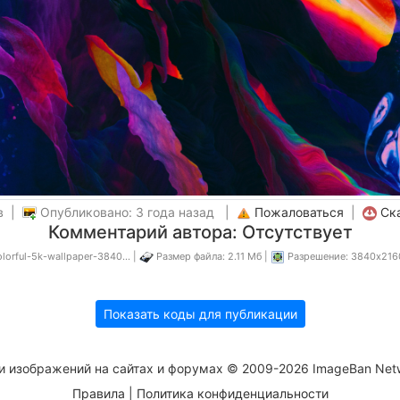
в |
Опубликовано: 3 года назад |
Пожаловаться
|
Ск
Комментарий автора: Отсутствует
lorful-5k-wallpaper-3840... |
Размер файла: 2.11 Мб |
Разрешение: 3840x216
Показать коды для публикации
и изображений на сайтах и форумах © 2009-2026 ImageBan Net
Правила
|
Политика конфиденциальности