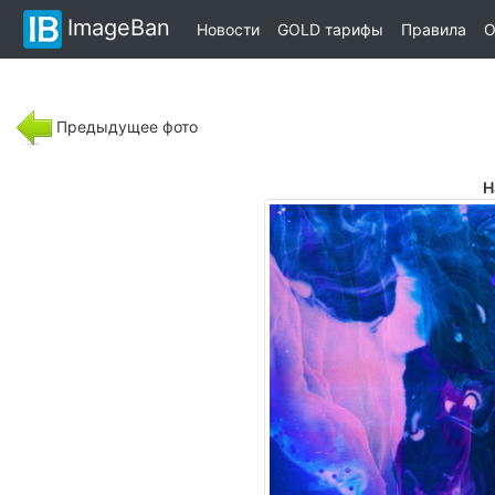
ImageBan
Новости
GOLD тарифы
Правила
О
Предыдущее фото
Н