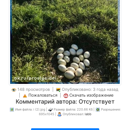
148 просмотров |
Опубликовано: 3 года назад
|
Пожаловаться
|
Скачать изображение
Комментарий автора: Отсутствует
Имя файла: i (2).jpg |
Размер файла: 220.66 Кб |
Разрешение:
695x1045 |
Опубликовал:
labb