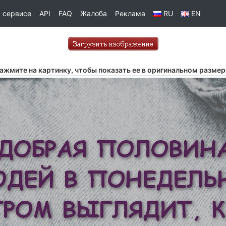
 сервисе
API
FAQ
Жалоба
Реклама
RU
EN
ажмите на картинку, чтобы показать ее в оригинальном размер