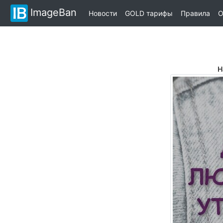
ImageBan
Новости
GOLD тарифы
Правила
О
Н