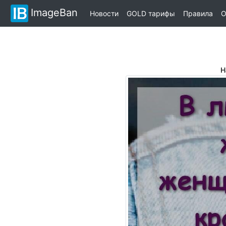
ImageBan
Новости
GOLD тарифы
Правила
О
Н