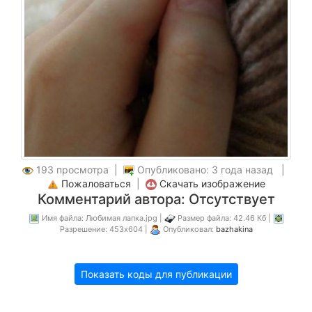
193 просмотра |
Опубликовано: 3 года назад |
Пожаловаться
|
Скачать изображение
Комментарий автора: Отсутствует
Имя файла: Любимая лапка.jpg |
Размер файла: 42.46 Кб |
Разрешение: 453x604 |
Опубликовал:
bazhakina
Показать коды для публикации