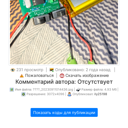
231 просмотр |
Опубликовано: 2 года назад |
Пожаловаться
|
Скачать изображение
Комментарий автора: Отсутствует
Имя файла: ????_20230911014436.jpg |
Размер файла: 4.93 Мб |
Разрешение: 3072x4096 |
Опубликовал:
ily25198
Показать коды для публикации