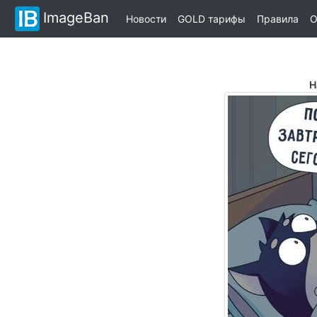
ImageBan
Новости
GOLD тарифы
Правила
О
Н